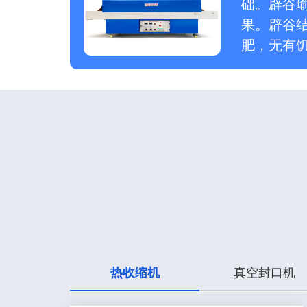
础。辟谷
果。辟谷
肥，无有
热收缩机
真空封口机