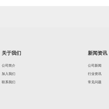
关于我们
新闻资讯
公司简介
公司新闻
加入我们
行业资讯
联系我们
常见问题