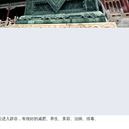
松进入辟谷，有很好的减肥、养生、美容、治病、排毒、