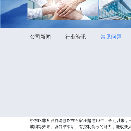
公司新闻
行业资讯
常见问题
桥东区非凡辟谷瑜伽馆在石家庄超过10年，长期以来
戒烟等效果。辟谷结束后，有控制食欲的能力，能改变