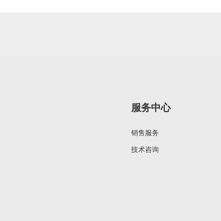
服务中心
销售服务
技术咨询