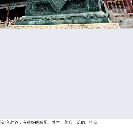
松进入辟谷，有很好的减肥、养生、美容、治病、排毒、