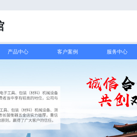
馆
产品中心
客户案例
服务中心